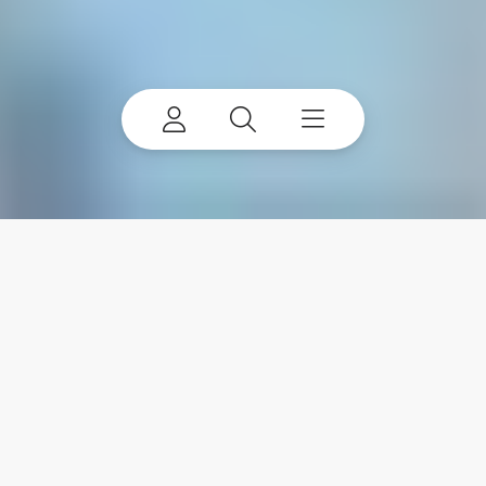
特雷克斯的可持续发展
My account
我们通过提供创新解决方案，激发员工的参与热情以及进行
可持续的经营，产生积极影响。
Already a user? Log in to access all
your apps and brands.
可持续发展报告
Login